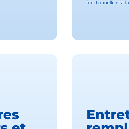
fonctionnelle et ad
res
Entret
s et
rempl