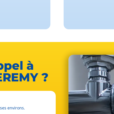
ppel à
EREMY ?
 ses environs.