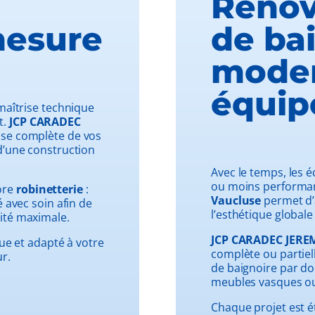
Rénov
mesure
de bai
moder
équip
maîtrise technique
t.
JCP CARADEC
ose complète de vos
d’une construction
Avec le temps, les 
ou moins performa
ore
robinetterie
:
Vaucluse
permet d’
é avec soin afin de
l’esthétique globale
ité maximale.
JCP CARADEC JERE
que et adapté à votre
complète ou partiel
r.
de baignoire par do
meubles vasques ou 
Chaque projet est é