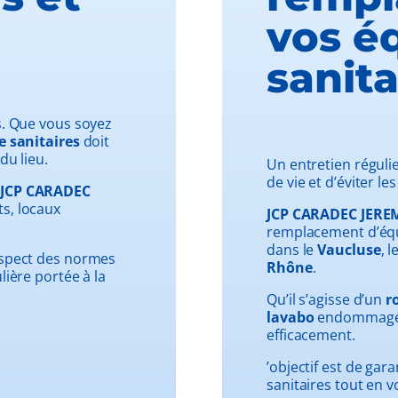
vos é
sanita
es. Que vous soyez
e sanitaires
doit
du lieu.
Un entretien réguli
de vie et d’éviter le
JCP CARADEC
ts, locaux
JCP CARADEC JERE
remplacement d’équi
dans le
Vaucluse
, l
espect des normes
Rhône
.
lière portée à la
Qu’il s’agisse d’un
r
lavabo
endommagé, 
efficacement.
’objectif est de gar
sanitaires tout en v