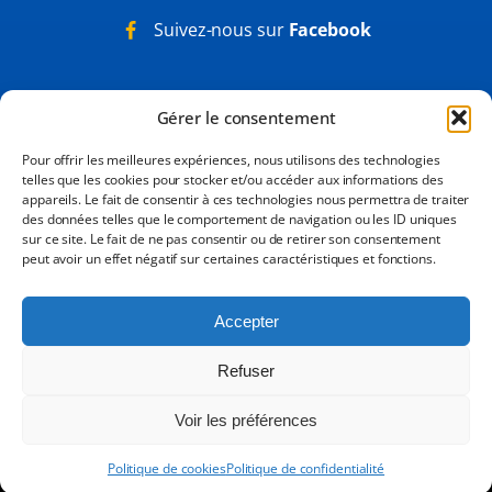
Suivez-nous sur
Facebook
Nos Certifications
Gérer le consentement
Pour offrir les meilleures expériences, nous utilisons des technologies
telles que les cookies pour stocker et/ou accéder aux informations des
appareils. Le fait de consentir à ces technologies nous permettra de traiter
des données telles que le comportement de navigation ou les ID uniques
sur ce site. Le fait de ne pas consentir ou de retirer son consentement
peut avoir un effet négatif sur certaines caractéristiques et fonctions.
Accepter
Refuser
Voir les préférences
Copyright
JCP CARADEC JEREMY
2026
- Tous droits réservés -
Mentions
Politique de cookies
Politique de confidentialité
Légales
-
Données personnelles
-
Sitemap
- Site réalisé par
izii.fr